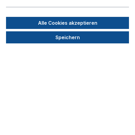
Bildergalerie überspringen
Alle Cookies akzeptieren
Speichern
150,00 €
Preise exkl. MwSt. zzgl. Versandkosten
auswählen
Varianten
30 cm breit in Spenderbox
50 cm breit als Nachfüllrolle
50 cm breit in Spenderbox