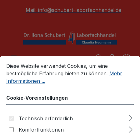
alt springen
Mail:
info@schubert-laborfachhandel.de
War
Cookie-Voreinstellungen
Diese Website verwendet Cookies, um eine bestmögliche E
Diese Website verwendet Cookies, um eine
bestmögliche Erfahrung bieten zu können.
Mehr
Körperschutz / Sicherheit
Schutzpapiere/Folien
Informationen ...
Aluminiumfolie, Rolle (100 m
Cookie-Voreinstellungen
lang, 0,03 mm stark,
verschiedene Varianten)
Technisch erforderlich
Komfortfunktionen