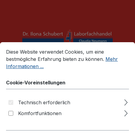
alt springen
Mail:
info@schubert-laborfachhandel.de
Cookie-Voreinstellungen
Diese Website verwendet Cookies, um eine bestmögliche E
Diese Website verwendet Cookies, um eine
War
bestmögliche Erfahrung bieten zu können.
Mehr
Informationen ...
Zellkulturprodukte
Zellmessinstrument
Cookie-Voreinstellungen
Technisch erforderlich
Komfortfunktionen