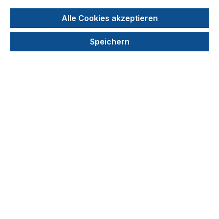
Alle Cookies akzeptieren
Speichern
"easy read" Messinstrument mit Skala
Produktnummer: TPP87010
421,53 €
In den Warenkorb