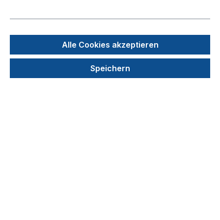
Alle Cookies akzeptieren
Speichern
Glastrichter, AR-Glas
Produktnummer: 107-720
68,90 €
Details