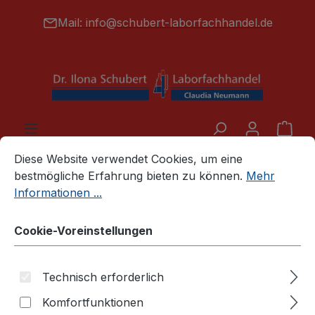
alt springen
Mail:
info@schubert-laborfachhandel.de
War
Cookie-Voreinstellungen
Diese Website verwendet Cookies, um eine bestmögliche E
Diese Website verwendet Cookies, um eine
Laborglas- und Plasteartikel (Standardartikel)
bestmögliche Erfahrung bieten zu können.
Mehr
Labortrichter - Glas/Kunststoff
Informationen ...
Cookie-Voreinstellungen
Technisch erforderlich
Komfortfunktionen