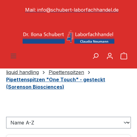
alt springen
Mail:
info@schubert-laborfachhandel.de
War
liquid handling
Pipettenspitzen
Pipettenspitzen "One Touch" - gesteckt
(Sorenson Biosciences)