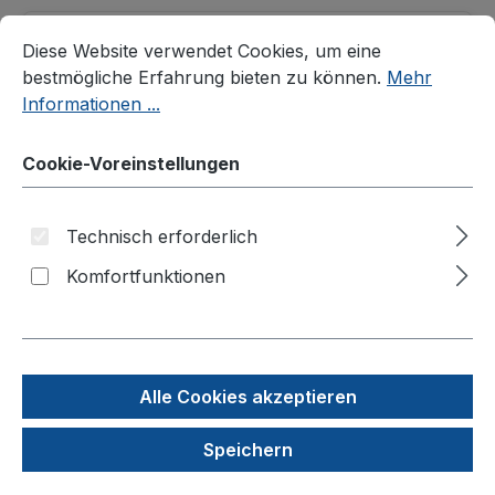
Cookie-Voreinstellungen
Diese Website verwendet Cookies, um eine bestmögliche E
Diese Website verwendet Cookies, um eine
bestmögliche Erfahrung bieten zu können.
Mehr
Informationen ...
Cookie-Voreinstellungen
Technisch erforderlich
Komfortfunktionen
Farbeinsätze für Kryoröhrchen, PP, Ø 11 mm, 6
Farben
Produktnummer: TPP99020-1
Alle Cookies akzeptieren
7,40 €
Speichern