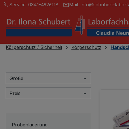
Service:
0341-4926118
Mail:
info@schubert-laborf
springen
Zur Hauptnavigation springen
Körperschutz / Sicherheit
Körperschutz
Handsch
Größe
Preis
Probenlagerung