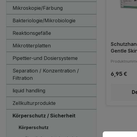
Mikroskopie/Färbung
Bakteriologie/Mikrobiologie
Reaktionsgefäße
Schutzhan
Mikrotiterplatten
Gentle Skin
puderfrei
Pipettier-und Dosiersysteme
Produktnumme
Separation / Konzentration /
6,95 €
Filtration
liquid handling
De
Zellkulturprodukte
Körperschutz / Sicherheit
Körperschutz
Cookie-Vorein
Diese Website