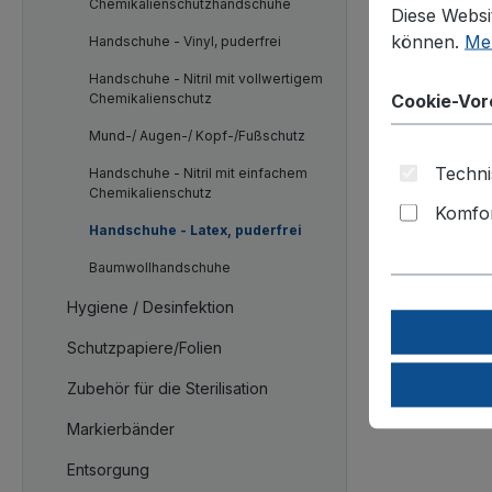
Chemikalienschutzhandschuhe
Diese Websi
können.
Meh
Handschuhe - Vinyl, puderfrei
Handschuhe - Nitril mit vollwertigem
Cookie-Vor
Chemikalienschutz
Mund-/ Augen-/ Kopf-/Fußschutz
Techni
Handschuhe - Nitril mit einfachem
Chemikalienschutz
Komfor
Handschuhe - Latex, puderfrei
Baumwollhandschuhe
Hygiene / Desinfektion
Schutzpapiere/Folien
Zubehör für die Sterilisation
Markierbänder
Entsorgung