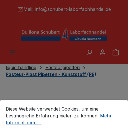
alt springen
Mail:
info@schubert-laborfachhandel.de
War
liquid handling
Pasteurpipetten
Pasteur-Plast Pipetten - Kunststoff (PE)
Cookie-Voreinstellungen
Diese Website verwendet Cookies, um eine bestmögliche E
Diese Website verwendet Cookies, um eine
bestmögliche Erfahrung bieten zu können.
Mehr
Informationen ...