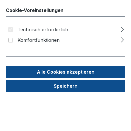
Cookie-Voreinstellungen
Technisch erforderlich
Komfortfunktionen
Alle Cookies akzeptieren
Graduierte Pastette (Alphalab) - Volumen: 3,0
ml
Speichern
Produktnummer: 44-4112
79,67 €
Details