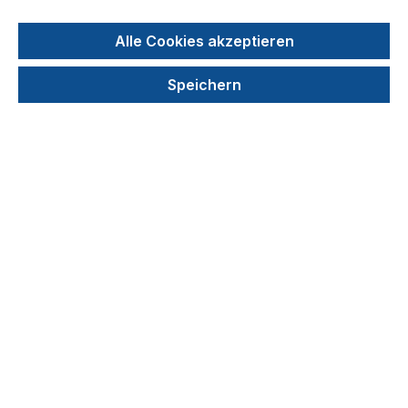
Alle Cookies akzeptieren
Speichern
Zellkultur-Petrischalen Ø 100 x 21 mm hoch,
Wachstumsfläche: 60,1 cm², gammasteril
Produktnummer: TPP93100
113,14 €