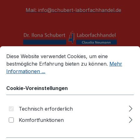
alt springen
Mail:
info@schubert-laborfachhandel.de
Cookie-Voreinstellungen
Diese Website verwendet Cookies, um eine bestmögliche E
Diese Website verwendet Cookies, um eine
War
bestmögliche Erfahrung bieten zu können.
Mehr
Informationen ...
Zellkulturprodukte
Zellkulturschalen (Firma TPP)
Cookie-Voreinstellungen
Zellkultur-Petrischalen Außen Ø 96 mm x 21 mm
hoch
Technisch erforderlich
Komfortfunktionen