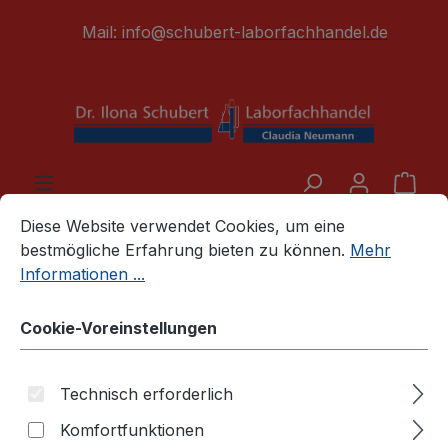
alt springen
Mail:
info@schubert-laborfachhandel.de
War
Cookie-Voreinstellungen
Diese Website verwendet Cookies, um eine bestmögliche E
Diese Website verwendet Cookies, um eine
liquid handling
Dispenserprogramm
bestmögliche Erfahrung bieten zu können.
Mehr
PD-Tips (Brand)
Informationen ...
Cookie-Voreinstellungen
Technisch erforderlich
Komfortfunktionen