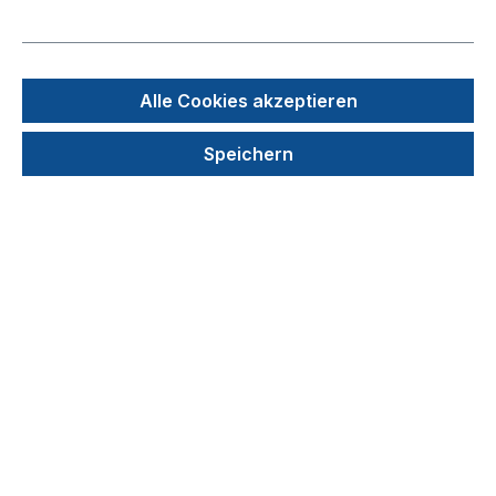
Alle Cookies akzeptieren
Speichern
PD-Tips II (Brand), lose, einzeln, sterilisiert, KB
- Volumen: 0,1 - 50 ml
Produktnummer: 7057-34
173,80 €
Details