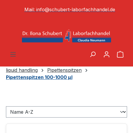
alt springen
Mail:
info@schubert-laborfachhandel.de
War
liquid handling
Pipettenspitzen
Pipettenspitzen 100-1000 µl