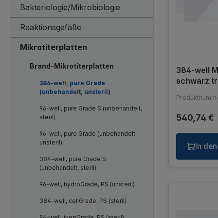
Bakteriologie/Mikrobiologie
Reaktionsgefäße
Mikrotiterplatten
Brand-Mikrotiterplatten
384-well M
schwarz t
384-well, pure Grade
F-Boden,12
(unbehandelt, unsteril)
Produktnumme
96-well, pure Grade S (unbehandelt,
540,74 €
steril)
96-well, pure Grade (unbehandelt,
unsteril)
In de
384-well, pure Grade S
(unbehandelt, steril)
96-well, hydroGrade, PS (unsteril)
384-well, cellGrade, PS (steril)
96-well, inertGrade, PS (steril)