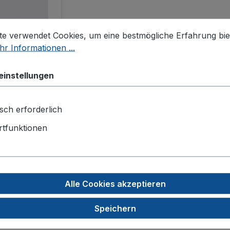
stellungen
 verwendet Cookies, um eine bestmögliche Erfahrung biet
te verwendet Cookies, um eine bestmögliche Erfahrung bie
r Informationen ...
einstellungen
sch erforderlich
platten,schwa
tfunktionen
n, 100 µl
r: 7816-22
Alle Cookies akzeptieren
n Warenkorb
Speichern