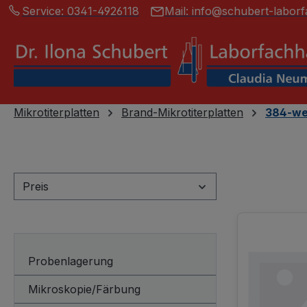
Service:
0341-4926118
Mail:
info@schubert-laborf
springen
Zur Hauptnavigation springen
Mikrotiterplatten
Brand-Mikrotiterplatten
384-wel
Preis
Probenlagerung
Mikroskopie/Färbung