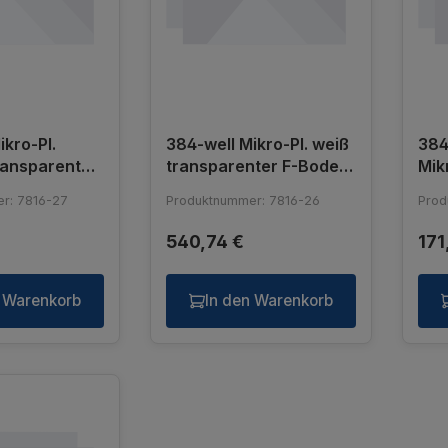
ikro-Pl.
384-well Mikro-Pl. weiß
384
ransparenter
transparenter F-Boden,
Mik
0 µl
120 µl
tra
r: 7816-27
Produktnummer: 7816-26
Prod
540,74 €
171
n Warenkorb
In den Warenkorb