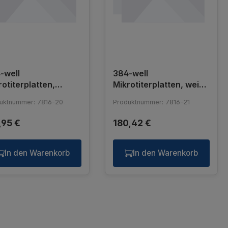
-well
384-well
rotiterplatten,
Mikrotiterplatten, weiß,
nsp., F-Boden, 100 µl
F-Boden, 100 µl
uktnummer: 7816-20
Produktnummer: 7816-21
,95 €
180,42 €
In den Warenkorb
In den Warenkorb