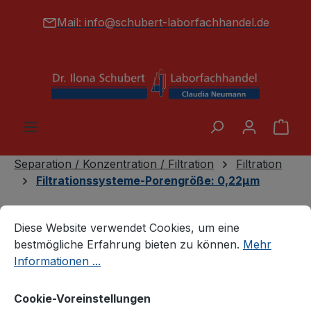
alt springen
Mail:
info@schubert-laborfachhandel.de
War
Separation / Konzentration / Filtration
Filtration
Filtrationssysteme-Porengröße: 0,22µm
Cookie-Voreinstellungen
Diese Website verwendet Cookies, um eine bestmögliche E
Diese Website verwendet Cookies, um eine
bestmögliche Erfahrung bieten zu können.
Mehr
Informationen ...
Cookie-Voreinstellungen