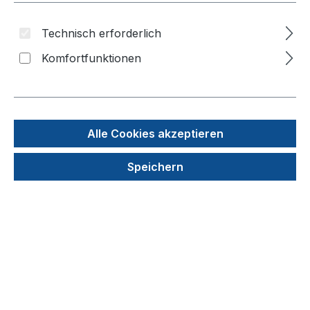
Technisch erforderlich
Komfortfunktionen
Alle Cookies akzeptieren
Speichern
Filtrationssystem 1000 ml, PES-Membran, 0,22
µm, einzeln steril
Produktnummer: TPP99950
168,12 €
In den Warenkorb