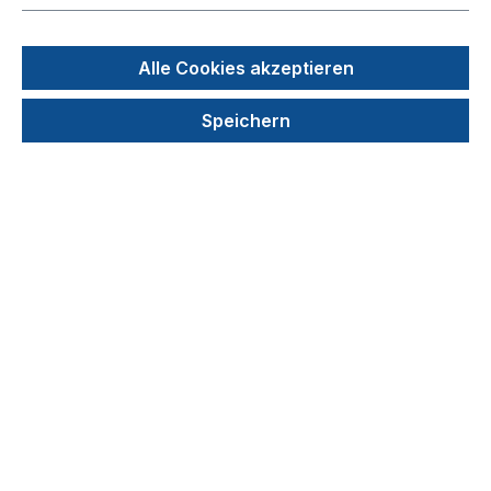
Bildergalerie überspringen
Alle Cookies akzeptieren
Speichern
92,73 €
Preise exkl. MwSt. zzgl. Versandkosten
Produkt Anzahl: Gib den gewünschten We
In den Warenkorb
Stück