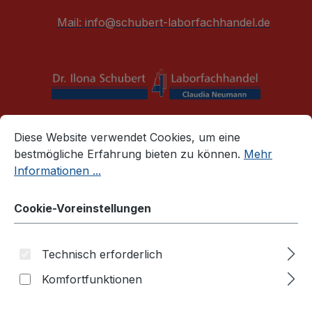
alt springen
Mail:
info@schubert-laborfachhandel.de
Cookie-Voreinstellungen
Diese Website verwendet Cookies, um eine bestmögliche E
War
Diese Website verwendet Cookies, um eine
bestmögliche Erfahrung bieten zu können.
Mehr
Zellkulturprodukte
Vakuumfiltration
Informationen ...
Filtrationssystem
Cookie-Voreinstellungen
Filtrationssystem 250 ml, PES-
Membran, 0,22 µm, einzeln
Technisch erforderlich
steril
Komfortfunktionen
TPP