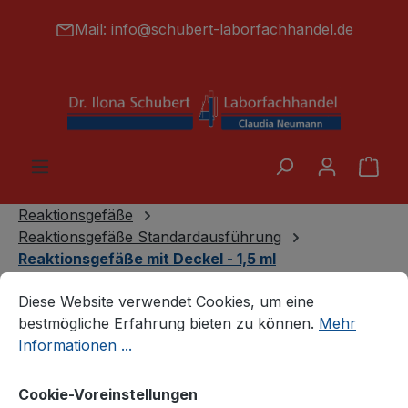
alt springen
Mail:
info@schubert-laborfachhandel.de
War
Reaktionsgefäße
Reaktionsgefäße Standardausführung
Reaktionsgefäße mit Deckel - 1,5 ml
Cookie-Voreinstellungen
Diese Website verwendet Cookies, um eine bestmögliche E
Diese Website verwendet Cookies, um eine
bestmögliche Erfahrung bieten zu können.
Mehr
Informationen ...
Cookie-Voreinstellungen