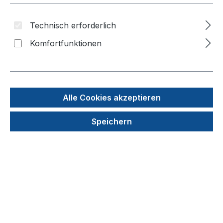
Technisch erforderlich
Komfortfunktionen
Alle Cookies akzeptieren
Speichern
Reaktionsgefäße "EasiFit"-Verschluß
(TreffLab) 1,5 ml, farblos
Produktnummer: 7246-901
29,95 €
In den Warenkorb