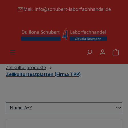
alt springen
Mail:
info@schubert-laborfachhandel.de
War
Zellkulturprodukte
Zellkulturtestplatten (Firma TPP)