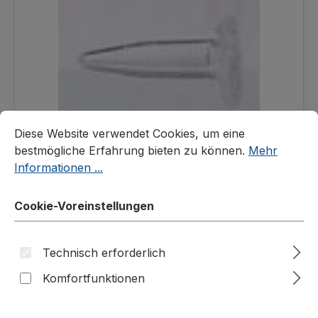
Cookie-Voreinstellungen
Diese Website verwendet Cookies, um eine bestmögliche E
Diese Website verwendet Cookies, um eine
bestmögliche Erfahrung bieten zu können.
Mehr
Informationen ...
Reaktionsgefäße "Orginal Eppendorf" 0,5 ml,
Typ: Safe-Lock (PCR clean)
Cookie-Voreinstellungen
Produktnummer: 123-301
57,50 €
Technisch erforderlich
Komfortfunktionen
In den Warenkorb