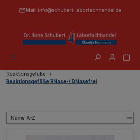
alt springen
Mail:
info@schubert-laborfachhandel.de
War
Reaktionsgefäße
Reaktionsgefäße RNase-/ DNasefrei