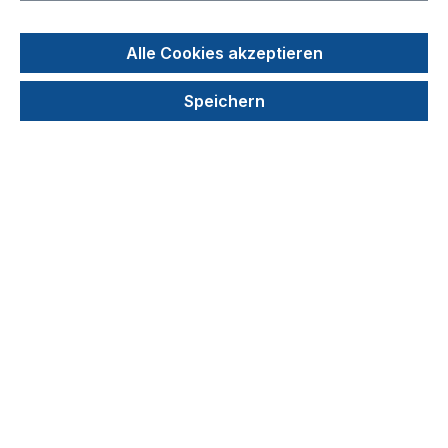
Alle Cookies akzeptieren
Speichern
Reaktionsgefäße (Axygen) 0,5 ml, RNase-/
DNasefrei, glasklar
Produktnummer: 051-11
44,40 €