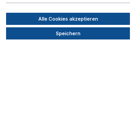
Bildergalerie überspringen
Alle Cookies akzeptieren
Speichern
22,40 €
Preise exkl. MwSt. zzgl. Versandkosten
Produkt Anzahl: Gib den gewünschten We
In den Warenkorb
Stück