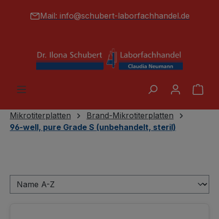
alt springen
Mail:
info@schubert-laborfachhandel.de
War
Mikrotiterplatten
Brand-Mikrotiterplatten
96-well, pure Grade S (unbehandelt, steril)