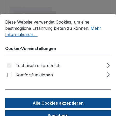
Cookie-Voreinstellungen
Diese Website verwendet Cookies, um eine bestmögliche E
Diese Website verwendet Cookies, um eine
bestmögliche Erfahrung bieten zu können.
Mehr
Informationen ...
Cookie-Voreinstellungen
96-well Mikrotiterplatten, schwarz, pureGrade
Technisch erforderlich
S, PS, F-Boden, 350 µl
Komfortfunktionen
Produktnummer: 7816-68
236,54 €
Alle Cookies akzeptieren
In den Warenkorb
Speichern