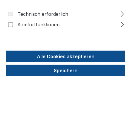
Technisch erforderlich
Komfortfunktionen
Alle Cookies akzeptieren
Speichern
Abdeckfolie für alle Mikrotiterplatten,
preisgünstigste Verschlußfolie
Produktnummer: 250-300
29,60 €
In den Warenkorb