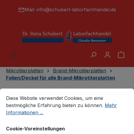
alt springen
Mail:
info@schubert-laborfachhandel.de
War
Mikrotiterplatten
Brand-Mikrotiterplatten
Folien/Deckel für alle Brand-Mikrotiterplatten
Cookie-Voreinstellungen
Diese Website verwendet Cookies, um eine bestmögliche E
Diese Website verwendet Cookies, um eine
bestmögliche Erfahrung bieten zu können.
Mehr
Informationen ...
Cookie-Voreinstellungen