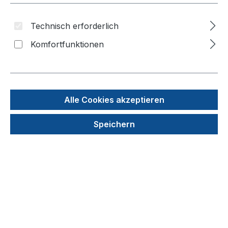
Technisch erforderlich
Komfortfunktionen
Alle Cookies akzeptieren
Speichern
Reaktionsgefäße (Axygen) 1,5 ml, RNase-/
DNasefrei, glasklar
Produktnummer: 052-11
22,40 €
In den Warenkorb