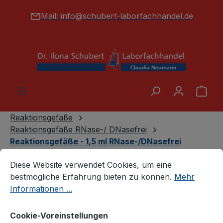
alt springen
Mail:
info@schubert-laborfachhandel.de
War
Reaktionsgefäße
Reaktionsgefäße RNase-/ DNasefrei
Reaktionsgefäße - 1,5 ml RNase-/DNasefrei
Cookie-Voreinstellungen
Diese Website verwendet Cookies, um eine bestmögliche E
Diese Website verwendet Cookies, um eine
bestmögliche Erfahrung bieten zu können.
Mehr
Informationen ...
Cookie-Voreinstellungen