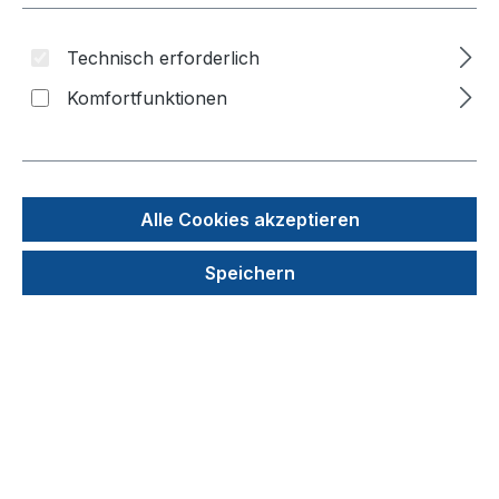
Technisch erforderlich
Komfortfunktionen
Alle Cookies akzeptieren
Speichern
Eppi 45, 9x9 Fächer für 81 Gefäße bis Ø 12,5
mm, Höhe 45 - 53 mm variabel
Produktnummer: KEB45-V81-transparent
44,49 €
Details