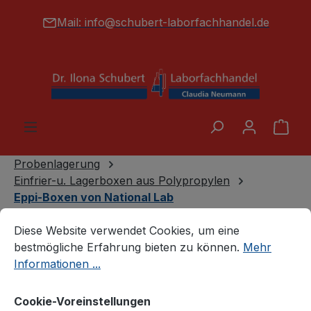
alt springen
Mail:
info@schubert-laborfachhandel.de
War
Probenlagerung
Einfrier-u. Lagerboxen aus Polypropylen
Eppi-Boxen von National Lab
Cookie-Voreinstellungen
Diese Website verwendet Cookies, um eine bestmögliche E
Diese Website verwendet Cookies, um eine
bestmögliche Erfahrung bieten zu können.
Mehr
Informationen ...
Cookie-Voreinstellungen