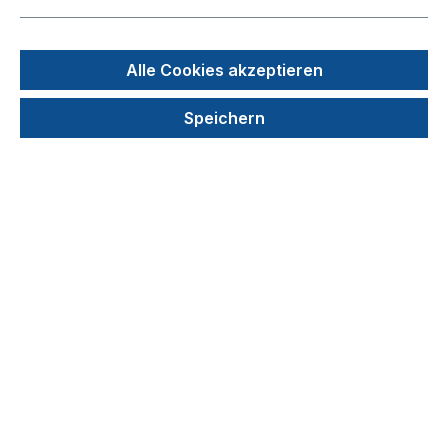
Bildergalerie überspringen
Alle Cookies akzeptieren
Speichern
111,95 €
Preise exkl. MwSt. zzgl. Versandkosten
auswählen
Farbe
blau
gelb
grün
rot
weiß