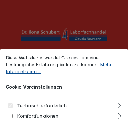
alt springen
Mail:
info@schubert-laborfachhandel.de
Cookie-Voreinstellungen
Diese Website verwendet Cookies, um eine bestmögliche E
War
Diese Website verwendet Cookies, um eine
bestmögliche Erfahrung bieten zu können.
Mehr
Körperschutz / Sicherheit
Körperschutz
Informationen ...
Chemikalienschutzhandschuhe
Chemikalienschutzhandschuh,
Cookie-Voreinstellungen
ultranitril, grün
Technisch erforderlich
Komfortfunktionen
Bildergalerie überspringen