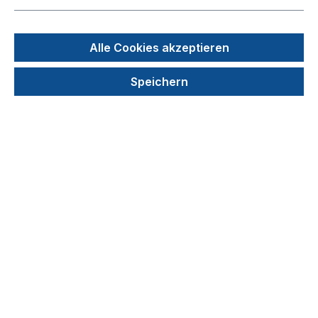
Alle Cookies akzeptieren
Speichern
6,75 €
Preise exkl. MwSt. zzgl. Versandkosten
auswählen
Größe
Gr. 7/S
Gr. 8/M
Gr. 9/L
Gr. 10/XL
Gr. 11/XXL
Produkt Anzahl: Gib den gewünschten We
In den Warenkorb