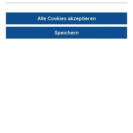
Alle Cookies akzeptieren
Speichern
87,00 €
Preise exkl. MwSt. zzgl. Versandkosten
auswählen
Bestandteile
1 leere Box für 50 Tips
3x334 Tips
Produkt Anzahl: Gib den gewünschten We
In den Warenkorb
Stück