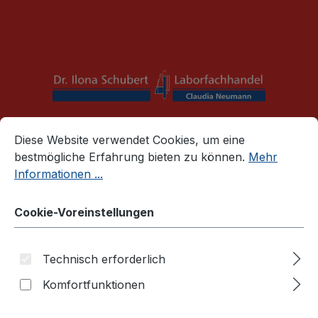
alt springen
Mail:
info@schubert-laborfachhandel.de
Cookie-Voreinstellungen
Diese Website verwendet Cookies, um eine bestmögliche E
War
Diese Website verwendet Cookies, um eine
bestmögliche Erfahrung bieten zu können.
Mehr
liquid handling
Pipettenspitzen
Informationen ...
Pipettenspitzen Original Gilson
Cookie-Voreinstellungen
Diamond Tips (Gilson) D5000,
lose - Volumen: 1-5 ml
Technisch erforderlich
Komfortfunktionen
Bildergalerie überspringen