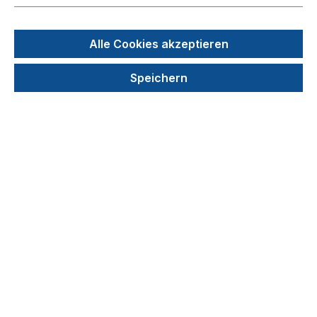
Alle Cookies akzeptieren
Speichern
16,00 €
Preise exkl. MwSt. zzgl. Versandkosten
auswählen
Bestandteile
2 leere Boxen
10x1000 Tips
1000Tips
Produkt Anzahl: Gib den gewünschten We
In den Warenkorb
Stück