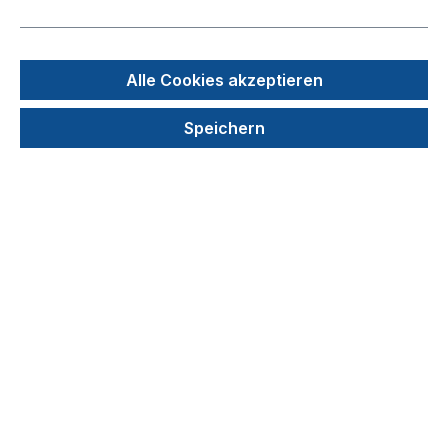
Bildergalerie überspringen
Alle Cookies akzeptieren
Speichern
44,49 €
Preise exkl. MwSt. zzgl. Versandkosten
auswählen
Farbe
farbig gemischt
neon-blau
neon-gelb