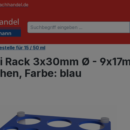
achhandel.de
telle für 15 / 50 ml
 Rack 3x30mm Ø - 9x17m
hen, Farbe: blau
 überspringen