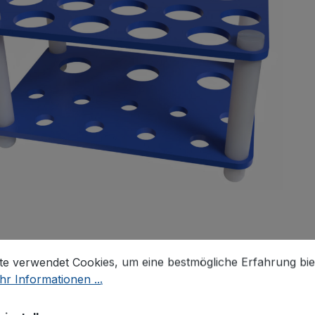
stellungen
 verwendet Cookies, um eine bestmögliche Erfahrung biet
g
Bewertungen
te verwendet Cookies, um eine bestmögliche Erfahrung bie
r Informationen ...
tinformationen "Kombi Rack 3x