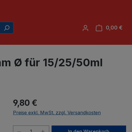
0,00 €
War
m Ø für 15/25/50ml
9,80 €
Preise exkl. MwSt. zzgl. Versandkosten
Produkt Anzahl: Gib den gewünscht
In den Warenkorb