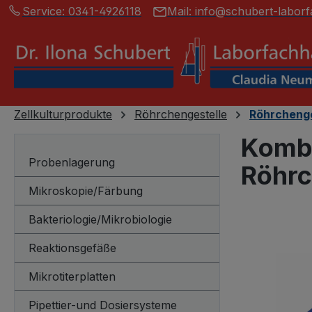
Service:
0341-4926118
Mail:
info@schubert-laborf
springen
Zur Hauptnavigation springen
Zellkulturprodukte
Röhrchengestelle
Röhrchenges
Kombi
Probenlagerung
Röhrc
Mikroskopie/Färbung
Bakteriologie/Mikrobiologie
Bildergalerie
Reaktionsgefäße
Mikrotiterplatten
Pipettier-und Dosiersysteme