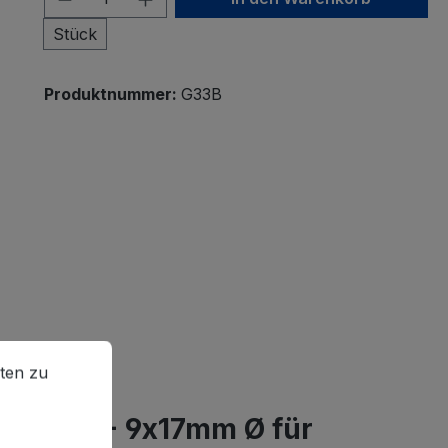
Stück
Produktnummer:
G33B
en zu können.
Mehr Informationen ...
ten zu
30mm Ø - 9x17mm Ø für