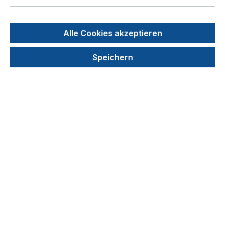
5000 ml
Alle Cookies akzeptieren
Bildergalerie überspringen
Speichern
63,69 €
Preise exkl. MwSt. zzgl. Versandkosten
Produkt Anzahl: Gib den gewünschten We
In den Warenkorb