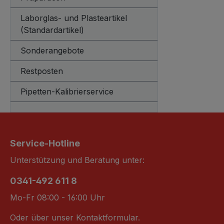
Laborglas- und Plasteartikel
(Standardartikel)
Sonderangebote
Restposten
Pipetten-Kalibrierservice
Service-Hotline
Unterstützung und Beratung unter:
0341-492 611 8
Mo-Fr 08:00 - 16:00 Uhr
Oder über unser
Kontaktformular
.