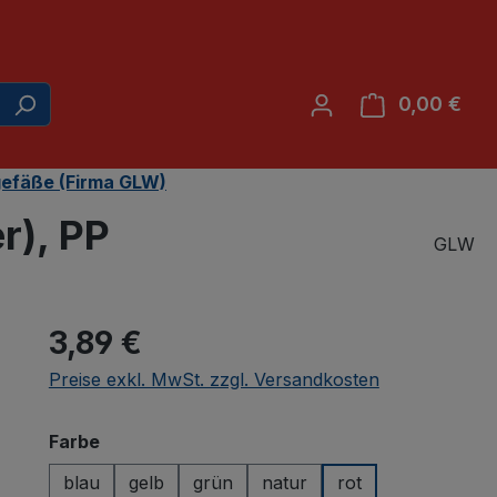
0,00 €
War
gefäße (Firma GLW)
r), PP
GLW
3,89 €
Preise exkl. MwSt. zzgl. Versandkosten
auswählen
Farbe
blau
gelb
grün
natur
rot