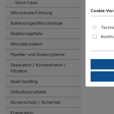
zur Lage
Robot-Tubes
Rasterein
Cookie-Vor
Mikroskopie/Färbung
temperat
nicht zur
Bakteriologie/Mikrobiologie
Techni
Reaktionsgefäße
Verpackungs
Komfor
Mikrotiterplatten
Pipettier-und Dosiersysteme
Separation / Konzentration /
Filtration
liquid handling
Zellkulturprodukte
Körperschutz / Sicherheit
Präparation