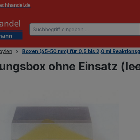
achhandel.de
pylen
Boxen (45-50 mm) für 0,5 bis 2,0 ml Reaktions
ungsbox ohne Einsatz (lee
 überspringen