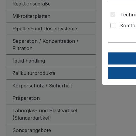
Kartonm
Reaktionsgefäße
Techni
Mikrotiterplatten
aus tief
Komfor
52 mm h
Pipettier-und Dosiersysteme
Separation / Konzentration /
Verpackungs
Filtration
liquid handling
Zellkulturprodukte
Körperschutz / Sicherheit
Präparation
Laborglas- und Plasteartikel
(Standardartikel)
Sonderangebote