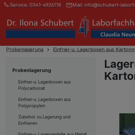
Service:
0341-4926118
Mail:
info@schubert-laborf
springen
Zur Hauptnavigation springen
Probenlagerung
Einfrier-u. Lagerboxen aus Kartonm
Lager
Probenlagerung
Karto
Einfrier-u. Lagerboxen aus
Polycarbonat
Einfrier-u. Lagerboxen aus
Bildergalerie
Polypropylen
Zubehör zu Lagerung und
Einfrieren
Einfrier-u. Lagergestelle aus Metall