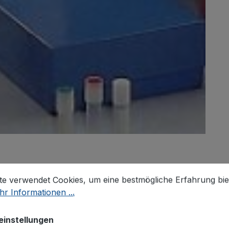
stellungen
 verwendet Cookies, um eine bestmögliche Erfahrung biet
te verwendet Cookies, um eine bestmögliche Erfahrung bie
g
Bewertungen
r Informationen ...
tinformationen "Lagerungsbox 
einstellungen