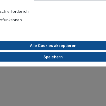
aterial: farbig"
sch erforderlich
kältebeständigem, wasserfest bezogenem Spezial-Kartonmat
tfunktionen
och
einheit:
1 Stück
Alle Cookies akzeptieren
Speichern