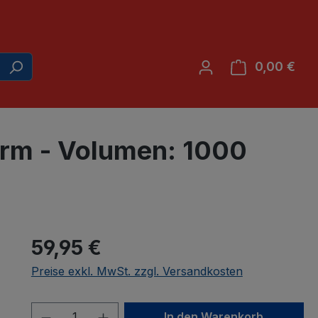
0,00 €
War
orm - Volumen: 1000
59,95 €
Preise exkl. MwSt. zzgl. Versandkosten
Produkt Anzahl: Gib den gewünscht
In den Warenkorb