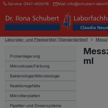
Service:
0341-4926118
Mail:
info@schubert-laborf
springen
Zur Hauptnavigation springen
Laborglas- und Plasteartikel (Standardartikel)
Messzy
Messz
Probenlagerung
ml
Mikroskopie/Färbung
Bakteriologie/Mikrobiologie
Bildergalerie
Reaktionsgefäße
Mikrotiterplatten
Pipettier-und Dosiersysteme