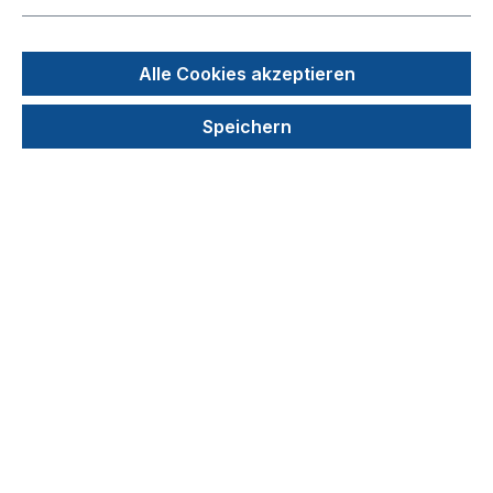
Alle Cookies akzeptieren
Speichern
15,00 €
Preise exkl. MwSt. zzgl. Versandkosten
auswählen
Farbe /Anzahl
blau/1 Stück
gelb/1 Stück
gemischt/5 Stück
grün/1 Stück
orange/1 Stück
pink/1 Stück
Produkt Anzahl: Gib den gewünschten We
In den Warenkorb