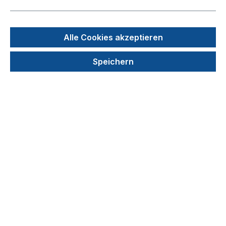
Bildergalerie überspringen
Alle Cookies akzeptieren
Speichern
99,36 €
Preise exkl. MwSt. zzgl. Versandkosten
auswählen
Ausstattung
Tubes mit gewölbten Caps
nur Tubes