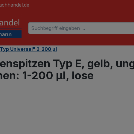
achhandel.de
Typ Universal" 2-200 µl
tenspitzen Typ E, gelb, un
en: 1-200 µl, lose
 überspringen