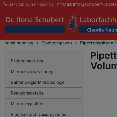
Service:
0341-4926118
Mail:
info@schubert-laborf
springen
Zur Hauptnavigation springen
liquid handling
Pipettenspitzen
Pipettenspitzen "
Pipet
Probenlagerung
Volum
Mikroskopie/Färbung
Bakteriologie/Mikrobiologie
Bildergalerie
Reaktionsgefäße
Mikrotiterplatten
Pipettier-und Dosiersysteme