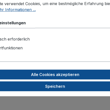
 Volumen: 1-200 µl, lose"
te verwendet Cookies, um eine bestmögliche Erfahrung bie
r Informationen ...
ität mit sehr akzeptablen Preisen
einstellungen
einheit:
1000 Stück
sch erforderlich
tfunktionen
Alle Cookies akzeptieren
Speichern