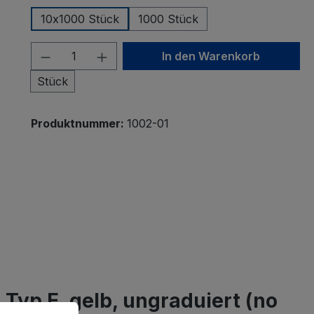
10x1000 Stück
1000 Stück
Produkt Anzahl: Gib den gewünscht
In den Warenkorb
Stück
Produktnummer:
1002-01
Typ E, gelb, ungraduiert (no
en zu können.
Mehr Informationen ...