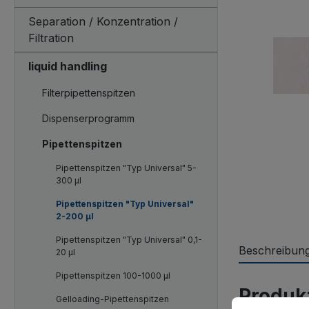
Separation / Konzentration /
Filtration
liquid handling
Filterpipettenspitzen
Dispenserprogramm
Pipettenspitzen
Pipettenspitzen "Typ Universal" 5-
300 µl
Pipettenspitzen "Typ Universal"
2-200 µl
Pipettenspitzen "Typ Universal" 0,1-
Beschreibun
20 µl
Pipettenspitzen 100-1000 µl
Produkt
Gelloading-Pipettenspitzen
Cookie-Vorein
Diese Website