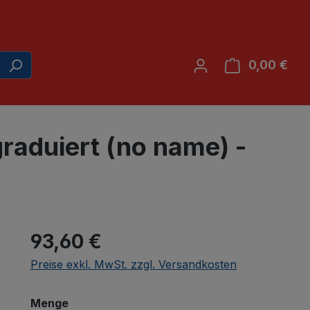
0,00 €
War
graduiert (no name) -
93,60 €
Preise exkl. MwSt. zzgl. Versandkosten
auswählen
Menge