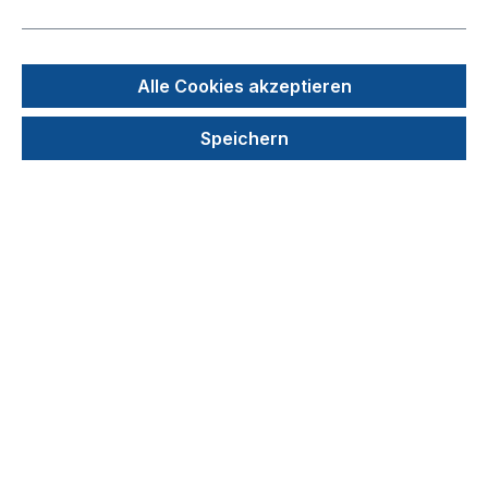
Bildergalerie überspringen
Alle Cookies akzeptieren
Speichern
1,50 €
Preise exkl. MwSt. zzgl. Versandkosten
auswählen
Mengenrabatt
1 Stück
20 Stück