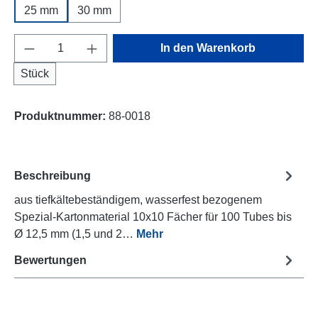
25 mm
30 mm
Produkt Anzahl: Gib den gewünschten Wert e
In den Warenkorb
Stück
Produktnummer:
88-0018
Beschreibung
aus tiefkältebeständigem, wasserfest bezogenem
Spezial-Kartonmaterial 10x10 Fächer für 100 Tubes bis
Ø 12,5 mm (1,5 und 2…
Mehr
Bewertungen