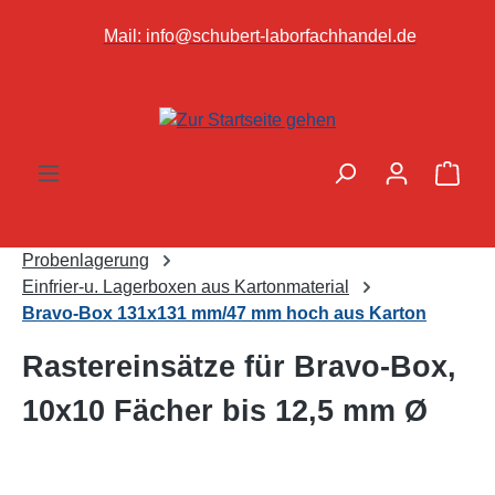
alt springen
Mail:
info@schubert-laborfachhandel.de
Ware
Probenlagerung
Einfrier-u. Lagerboxen aus Kartonmaterial
Bravo-Box 131x131 mm/47 mm hoch aus Karton
Rastereinsätze für Bravo-Box,
10x10 Fächer bis 12,5 mm Ø