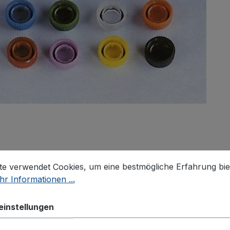
stellungen
 verwendet Cookies, um eine bestmögliche Erfahrung biet
te verwendet Cookies, um eine bestmögliche Erfahrung bie
r Informationen ...
g
Bewertungen
einstellungen
tinformationen "Schraubverschlu