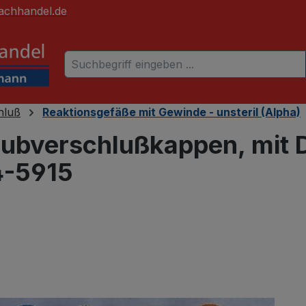
achhandel.de
hluß
Reaktionsgefäße mit Gewinde - unsteril (Alpha)
ubverschlußkappen, mit D
4-5915
 überspringen