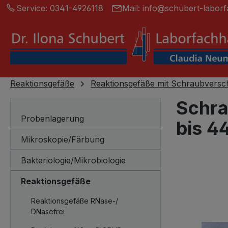
Service:
0341-4926118
Mail:
info@schubert-laborf
springen
Zur Hauptnavigation springen
Reaktionsgefäße
Reaktionsgefäße mit Schraubversc
Schra
Probenlagerung
bis 4
Mikroskopie/Färbung
Bakteriologie/Mikrobiologie
Bildergalerie
Reaktionsgefäße
Reaktionsgefäße RNase-/
DNasefrei