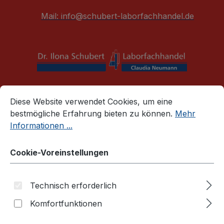
alt springen
Mail:
info@schubert-laborfachhandel.de
Cookie-Voreinstellungen
War
Diese Website verwendet Cookies, um eine bestmögliche E
Diese Website verwendet Cookies, um eine
bestmögliche Erfahrung bieten zu können.
Mehr
Reaktionsgefäße
Zubehör für Reaktionsgefäße
Informationen ...
Schwimm-/Eisbadständer
Schwimm-/Eisbadständer
Cookie-Voreinstellungen
rund für 1,5/2,0 ml Tubes und
Technisch erforderlich
Kryoröhrchen
Komfortfunktionen