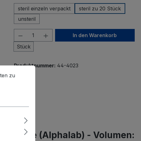
steril einzeln verpackt
steril zu 20 Stück
unsteril
Produkt Anzahl: Gib den gewünscht
In den Warenkorb
Stück
Produktnummer:
44-4023
en zu können.
Mehr Informationen ...
ten zu
Pastette (Alphalab) - Volumen: