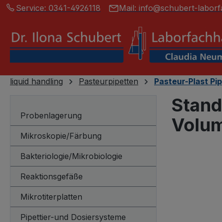
Service:
0341-4926118
Mail:
info@schubert-laborf
springen
Zur Hauptnavigation springen
liquid handling
Pasteurpipetten
Pasteur-Plast Pip
Stand
Probenlagerung
Volum
Mikroskopie/Färbung
Bakteriologie/Mikrobiologie
Bildergalerie
Reaktionsgefäße
Mikrotiterplatten
Pipettier-und Dosiersysteme